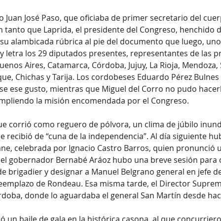
o Juan José Paso, que oficiaba de primer secretario del cuer
en tanto que Laprida, el presidente del Congreso, henchido de
u alambicada rúbrica al pie del documento que luego, uno 
y letra los 29 diputados presentes, representantes de las p
Buenos Aires, Catamarca, Córdoba, Jujuy, La Rioja, Mendoza, 
ue, Chichas y Tarija. Los cordobeses Eduardo Pérez Bulnes 
e ese gusto, mientras que Miguel del Corro no pudo hacerl
mpliendo la misión encomendada por el Congreso.
que corrió como reguero de pólvora, un clima de júbilo inund
e recibió de “cuna de la independencia”. Al día siguiente hub
mne, celebrada por Ignacio Castro Barros, quien pronunció 
el gobernador Bernabé Aráoz hubo una breve sesión para c
e brigadier y designar a Manuel Belgrano general en jefe de
 reemplazo de Rondeau. Esa misma tarde, el Director Suprem
oba, donde lo aguardaba el general San Martín desde hacía
ó un baile de gala en la histórica casona, al que concurriero