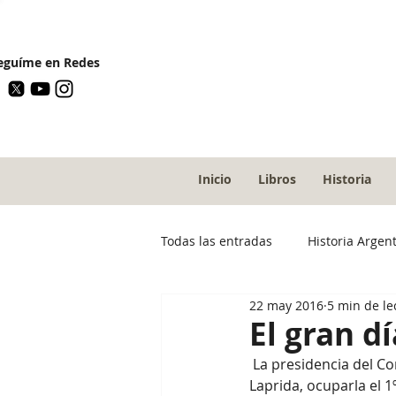
guíme en Redes
Inicio
Libros
Historia
Todas las entradas
Historia Argen
22 may 2016
5 min de le
El gran dí
 La presidencia del Congreso era rotativa; le tocó en suerte a un sanjuanino, Francisco Narciso 
Laprida, ocuparla el 1º