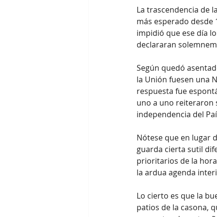
La trascendencia de l
más esperado desde 18
impidió que ese día l
declararan solemneme
Según quedó asentado 
la Unión fuesen una Na
respuesta fue espontá
uno a uno reiteraron
independencia del País
Nótese que en lugar de
guarda cierta sutil d
prioritarios de la hor
la ardua agenda interi
Lo cierto es que la b
patios de la casona, q