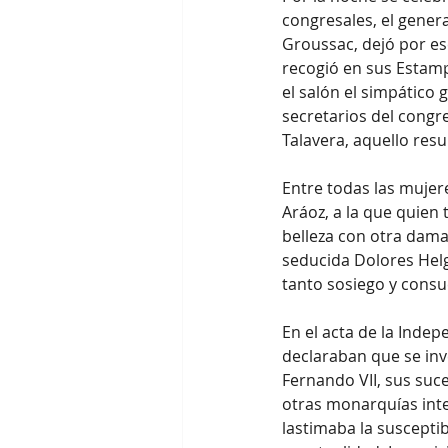
congresales, el gene
Groussac, dejó por es
recogió en sus Estamp
el salón el simpático 
secretarios del congr
Talavera, aquello resu
Entre todas las mujere
Aráoz, a la que quien 
belleza con otra dama
seducida Dolores Helg
tanto sosiego y cons
En el acta de la Inde
declaraban que se inve
Fernando VII, sus suce
otras monarquías inte
lastimaba la suscepti