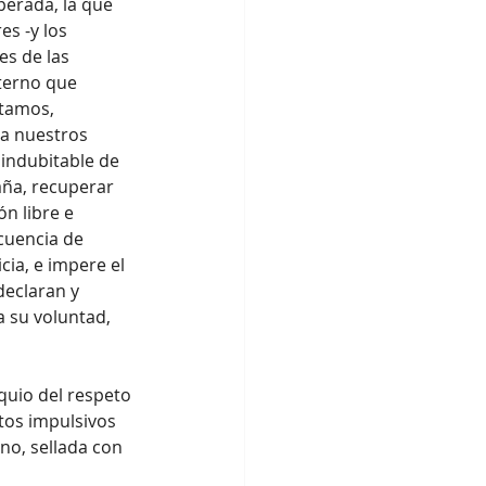
perada, la que 
s -y los 
s de las 
terno que 
ntamos, 
la nuestros 
indubitable de 
aña, recuperar 
n libre e 
cuencia de 
ia, e impere el 
declaran y 
 su voluntad, 
uio del respeto 
tos impulsivos 
no, sellada con 