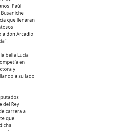
nos. Paúl 
s Busaniche 
ía que llenaran 
ntosos 
o a don Arcadio 
ía”.
la bella Lucía 
competía en 
ctora y 
lando a su lado 
iputados 
e del Rey 
de carrera a 
te que 
dicha 