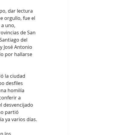
po, dar lectura 
 orgullo, fue el 
a uno, 
rovincias de San 
Santiago del 
y José Antonio 
o por hallarse 
ó la ciudad 
o desfiles 
una homilía 
onferir a 
l desvencijado 
o partió 
 ya varios días.
n los 