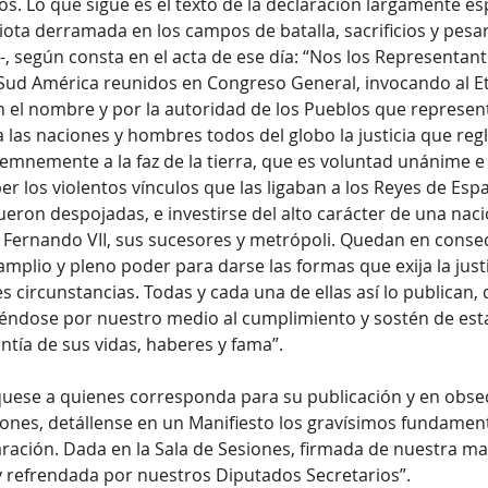
s. Lo que sigue es el texto de la declaración largamente es
ta derramada en los campos de batalla, sacrificios y pesare
 según consta en el acta de ese día: “Nos los Representante
 Sud América reunidos en Congreso General, invocando al E
en el nombre y por la autoridad de los Pueblos que represe
a las naciones y hombres todos del globo la justicia que reg
emnemente a la faz de la tierra, que es voluntad unánime e 
r los violentos vínculos que las ligaban a los Reyes de Esp
eron despojadas, e investirse del alto carácter de una nació
 Fernando VII, sus sucesores y metrópoli. Quedan en conse
plio y pleno poder para darse las formas que exija la justic
 circunstancias. Todas y cada una de ellas así lo publican, 
éndose por nuestro medio al cumplimiento y sostén de esta
ntía de sus vidas, haberes y fama”.
uese a quienes corresponda para su publicación y en obseq
iones, detállense en un Manifiesto los gravísimos fundamen
ración. Dada en la Sala de Sesiones, firmada de nuestra ma
 y refrendada por nuestros Diputados Secretarios”.