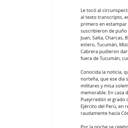
Le tocó al circunspect
al texto transcripto, 
primero en estampar s
suscribieron de puño 
Juan, Salta, Charcas, 
estero, Tucumán, Mizq
Cabrera pudieron dars
fuera de Tucumán, cu
Conocida la noticia, 
norteña, que ese día s
militares y misa sole
memorable. En casa d
Pueyrredón el grado d
Ejército del Perú, en
raudamente hacia Córd
Por la noche se celebr