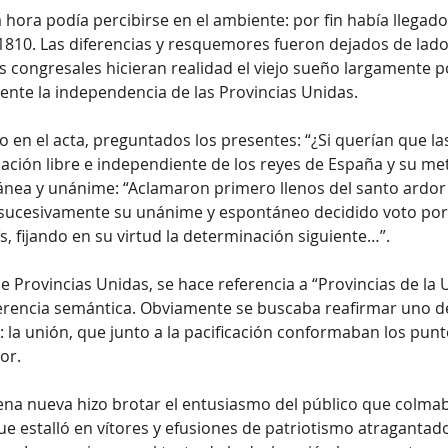
a hora podía percibirse en el ambiente: por fin había llega
10. Las diferencias y resquemores fueron dejados de lado:
os congresales hicieran realidad el viejo sueño largamente 
nte la independencia de las Provincias Unidas.
en el acta, preguntados los presentes: “¿Si querían que las
ción libre e independiente de los reyes de España y su metr
nea y unánime: “Aclamaron primero llenos del santo ardor de
 sucesivamente su unánime y espontáneo decidido voto por 
, fijando en su virtud la determinación siguiente…”.
 Provincias Unidas, se hace referencia a “Provincias de la 
iferencia semántica. Obviamente se buscaba reafirmar uno de
a: la unión, que junto a la pacificación conformaban los punt
or.
uena nueva hizo brotar el entusiasmo del público que colmab
ue estalló en vítores y efusiones de patriotismo atragantado