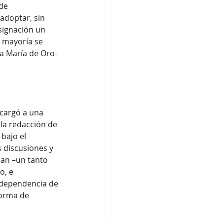
de 
adoptar, sin 
signación un 
 mayoría se 
a María de Oro- 
cargó a una 
la redacción de 
bajo el 
 discusiones y 
lan –un tanto 
o, e 
ndependencia de 
forma de 