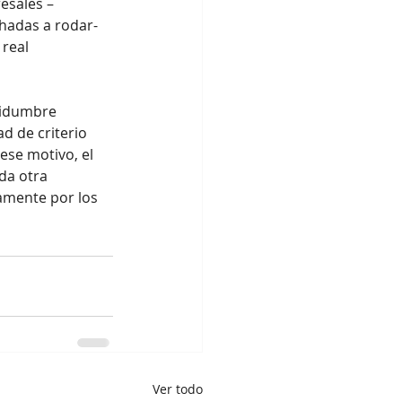
esales –
hadas a rodar- 
real 
tidumbre 
d de criterio 
ese motivo, el 
da otra 
amente por los 
Ver todo