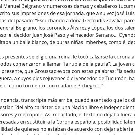
ral Manuel Belgrano y numerosas damas y caballeros tucuma
crito sus impresiones de esa jornada, que a su vez José Lui
as del pasado: “Escuchando a doña Gertrudis Zavalía, parec
general Belgrano, los coroneles Álvarez y López, los dos tale
eso, el decidor Juan José Paso y el hacedor Serrano... Oyend
ltaba un baile blanco, de puras niñas imberbes, como él dec
s presentes se eligió una reina: le tocó calzarse la corona a 
todos comenzaron a llamar "la rubia de la patria". La joven 
 presente, que Groussac evoca con estas palabras: “la sedu
uera, a cuyos pies rejuveneció el vencedor de Tucumán, hal
uelo, como tormento con madame Pichegru…”.
pendencia, transcripta más arriba, quedó asentado que los d
stían “del alto carácter de una Nación libre e independient
sores y metrópoli”. Así redactado, el texto no dejaba fuera 
resadas en sustituir a la Corona española, posibilidad laten
bilidad de quienes no estaban de acuerdo con dejar abierta 