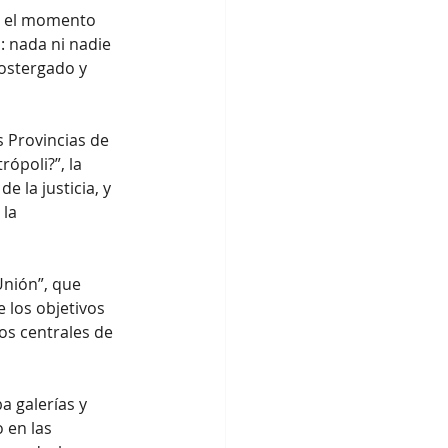
do el momento 
 nada ni nadie 
postergado y 
 Provincias de 
ópoli?”, la 
 la justicia, y 
la 
Unión”, que 
 los objetivos 
os centrales de 
a galerías y 
 en las 