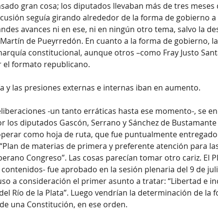
ado gran cosa; los diputados llevaban más de tres meses 
scusión seguía girando alrededor de la forma de gobierno a 
andes avances ni en ese, ni en ningún otro tema, salvo la de
 Martín de Pueyrredón. En cuanto a la forma de gobierno, la
arquía constitucional, aunque otros –como Fray Justo Sant
 el formato republicano.
ría y las presiones externas e internas iban en aumento.
liberaciones -un tanto erráticas hasta ese momento-, se en
r los diputados Gascón, Serrano y Sánchez de Bustamante 
perar como hoja de ruta, que fue puntualmente entregado 
an de materias de primera y preferente atención para las
berano Congreso”. Las cosas parecían tomar otro cariz. El P
contenidos- fue aprobado en la sesión plenaria del 9 de juli
o a consideración el primer asunto a tratar: “Libertad e i
del Río de la Plata”. Luego vendrían la determinación de la 
 de una Constitución, en ese orden.