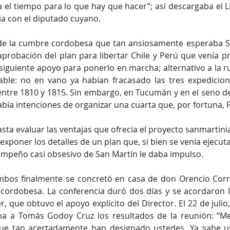
 el tiempo para lo que hay que hacer”; así descargaba el L
a con el diputado cuyano. 
o de la cumbre cordobesa que tan ansiosamente esperaba S
probación del plan para libertar Chile y Perú que venía 
siguiente apoyo para ponerlo en marcha; alternativo a la rut
able: no en vano ya habían fracasado las tres expedicione
tre 1810 y 1815. Sin embargo, en Tucumán y en el seno de l
ía intenciones de organizar una cuarta que, por fortuna,
sta evaluar las ventajas que ofrecía el proyecto sanmartini
 exponer los detalles de un plan que, si bien se venía ejecuta
l empeño casi obsesivo de San Martín le daba impulso. 
mbos finalmente se concretó en casa de don Orencio Correa
al cordobesa. La conferencia duró dos días y se acordaron lo
que obtuvo el apoyo explícito del Director. El 22 de julio,
a a Tomás Godoy Cruz los resultados de la reunión: “Me 
que tan acertadamente han designado ustedes. Ya sabe u