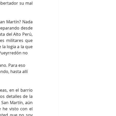
ibertador su mal 
an Martín? Nada 
preparando desde 
a del Alto Perú, 
s militares que 
a logia a la que 
 Pueyrredón no 
ano. Para eso 
ndo, hasta allí 
s, en el barrio 
s detalles de la 
 San Martín, aún 
he visto con el 
sted que no soy 