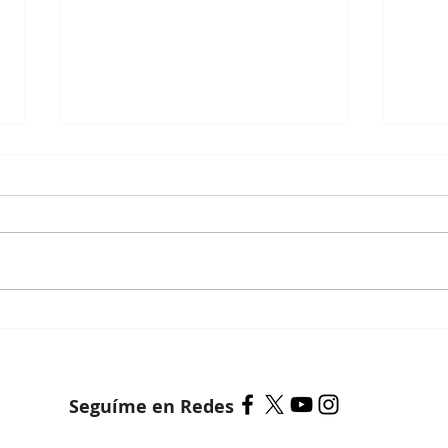
Her
La breve historia de la
jefatura de gabinete
Seguíme en Redes