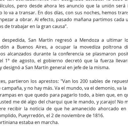
lculos, pero desde ahora les anuncio que la unión será in
 lo va a transar. En dos días, con sus noches, hemos tran
pezar a obrar. Al efecto, pasado mañana partimos cada un
 de trabajar en la gran causa”. 
 despedida, San Martín regresó a Mendoza a ultimar los
edón a Buenos Aires, a ocupar la movediza poltrona dir
os alcanzados durante la conferencia se plasmaron posit
el 1° de agosto, el gobierno decretó que la fuerza llevar
 y designó a San Martín general en jefe de la misma.
es, partieron los aprestos: "Van los 200 sables de repues
e campaña, y no hay más. Va el mundo, va el demonio, va la c
trampas en que quedo para pagarlo todo, a bien que, en q
sted me dé algo del charqui que le mando, y ¡carajo! No m
ere recibir la noticia de que he amanecido ahorcado en u
 cumplido, Pueyrredón, el 2 de noviembre de 1816.
rtiniana estaba en marcha.