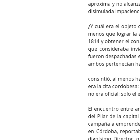
aproxima y no alcanza
disimulada impacienci
¿Y cuál era el objet
menos que lograr la a
1814 y obtener el con
que consideraba invi
fueron despachadas en
ambos pertenecían hab
consintió, al menos ha
era la cita cordobesa:
no era oficial; solo e
El encuentro entre a
del Pilar de la capit
campaña a emprender, 
en Córdoba, reportab
dignísimo Director, 