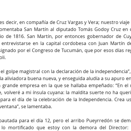
, es decir, en compañía de Cruz Vargas y Vera; nuestro viaje
, comentaba San Martín al diputado Tomás Godoy Cruz en c
lio de 1816. San Martín, por entonces gobernador de Cuyo
ntrevistarse en la capital cordobesa con Juan Martín de
ignado por el Congreso de Tucumán, que por esos días reg
li. 
el golpe magistral con la declaración de la independencia”,
 la aliviadora buena nueva, y enseguida aludía a su apuro en
a grande empresa en la que se hallaba empeñado: “En el
 volveré a mi ínsula cuyana: la maldita suerte no ha quer
para el día de la celebración de la Independencia. Crea u
 ventana”, se lamentaba. 
 pautada para el día 12, pero el arribo Pueyrredón se dem
e lo mortificado que estoy con la demora del Director: 