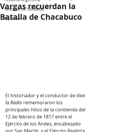
Vargas recuerdan la
Historia de Córdoba
Batalla de Chacabuco
Opinión
El historiador y el conductor de
 Viva 
la Radio 
rememoraron los 
principales hitos de la contienda del 
12 de febrero de 1817 entre el 
Ejército de los Andes, encabezado 
por San Martín, y el Ejército Realista.