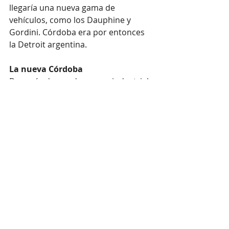
llegaría una nueva gama de 
vehículos, como los Dauphine y 
Gordini. Córdoba era por entonces 
la Detroit argentina.
La nueva Córdoba
Después de ese despegue industrial 
inusitado, Córdoba ya no era la 
misma de antes. La aldea colonial, de 
calles apacibles y pobladas de 
doctores, había quedado 
definitivamente atrás para dar paso 
a la gran urbe. Legiones de 
trabajadores llegados desde todos 
lados, no sólo del interior cordobés 
sino de provincias vecinas, 
fecundaron el componente cultural y 
transformaron la tranquila 
fisonomía urbana. De la mano de la 