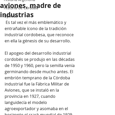
aviones, madre de
Historia de Córdoba
industrias
Opinión
 Es tal vez el más emblemático y 
entrañable ícono de la tradición 
industrial cordobesa, que reconoce 
en ella la génesis de su desarrollo.
El apogeo del desarrollo industrial 
cordobés se produjo en las décadas 
de 1950 y 1960, pero la semilla venía 
germinando desde mucho antes. El 
embrión temprano de la Córdoba 
industrial fue la Fábrica Militar de 
Aviones, que se instaló en la 
provincia en 1927, cuando 
languidecía el modelo 
agroexportador y asomaba en el 
horizonte el crack mundial de 1929. 