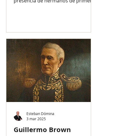
presencia de hermanos de primeros
mandatarios que gravitaron más o
menos en las respectivas gestiones
según el rol desempeñado, poder
delegado y personalidad de cada
quien. Veamos una sucinta reseña
de algunos casos. Durante las
presidencias fundacionales
aparecen los primeros registros
pertinentes. Emilio Mitre, hermano
menor de Bartolomé —presidente
de la nación entre 1862 y 1868—,
militar de carrera, cu
Esteban Dómina
3 mar 2025
Guillermo Brown