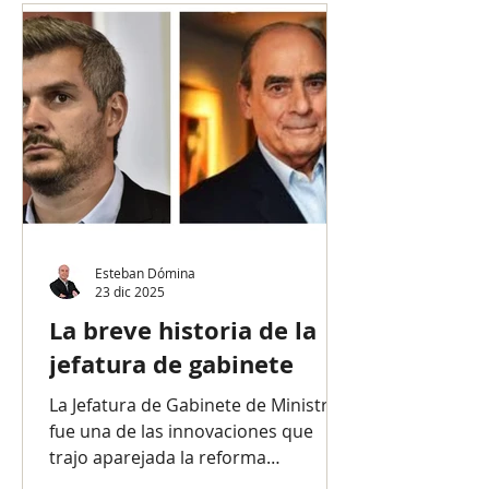
titularidad del Senado de la Nación.
Desde la eliminación del Colegio
Electoral es electo por la misma
cantidad de votos que el titular del
Poder Ejecutivo y cuando lo
reemplaza tiene las mismas
facultades que este. Tal vez por ese
diseño supletorio, pocos
vicepresidentes son recordados
Esteban Dómina
23 dic 2025
La breve historia de la
jefatura de gabinete
La Jefatura de Gabinete de Ministros
fue una de las innovaciones que
trajo aparejada la reforma
constitucional de 1994. En