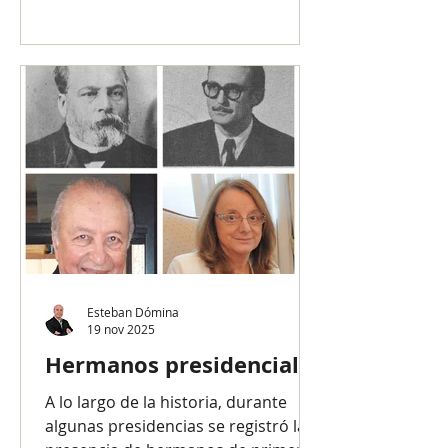
noviembre de 1993, el presidente
Carlos Saúl Menem y el expresidente
Raúl Alfonsín suscribieron un
acuerdo conocido como Pacto de
Olivos, donde se convino modificar
la Constitución Nacional con una
serie de reformas que incluían la
posibilidad de la reelección
inmediata del presidente, objetivo
principal de Menem. A cambio, el
líder radical logró introduc
Esteban Dómina
19 nov 2025
Hermanos presidenciales
A lo largo de la historia, durante
algunas presidencias se registró la