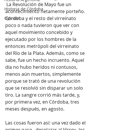
 La Revolución de Mayo fue un 
Historia de Córdoba
acontecimiento netamente porteño. 
Córdoba y el resto del virreinato 
Opinión
poco o nada tuvieron que ver con 
aquel movimiento concebido y 
ejecutado por los hombres de la 
entonces metrópoli del virreinato 
del Río de la Plata. Además, como se 
sabe, fue un hecho incruento. Aquel 
día no hubo heridos ni contusos, 
menos aún muertos, simplemente 
porque se trató de una revolución 
que se resolvió sin disparar un solo 
tiro. La sangre corrió más tarde, y, 
por primera vez, en Córdoba, tres 
meses después, en agosto.
Las cosas fueron así: una vez dado el 
primer paso –desplazar al Virrey- los 