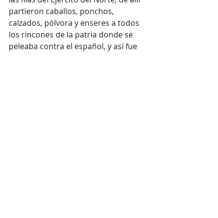
partieron caballos, ponchos, 
calzados, pólvora y enseres a todos 
los rincones de la patria donde se 
peleaba contra el español, y así fue 
hasta el final de la guerra. Los 
porteños, sin embargo, mantendrían 
la desconfianza y el ojo vigilante 
durante varios años.
Colofón
Hay quienes dicen que, cincuenta 
años más tarde, aquella precaria 
cruz que alguien colocó el día de la 
tragedia, sirvió para identificar el 
lugar y hallar los cuerpos enterrados 
en una fosa común. Otros, que fue el 
testimonio de un anciano que sabía 
donde habían sido sepultados las 