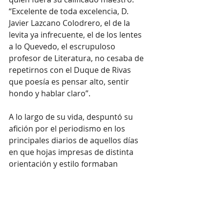
“Excelente de toda excelencia, D. 
Javier Lazcano Colodrero, el de la 
levita ya infrecuente, el de los lentes 
a lo Quevedo, el escrupuloso 
profesor de Literatura, no cesaba de 
repetirnos con el Duque de Rivas 
que poesía es pensar alto, sentir 
hondo y hablar claro”.
A lo largo de su vida, despuntó su 
afición por el periodismo en los 
principales diarios de aquellos días 
en que hojas impresas de distinta 
orientación y estilo formaban 
opinión: director de 
El Progreso
, 
periódico de inspiración liberal que 
hacía de contrapunto a la prensa 
clerical; más tarde del reeditado 
El 