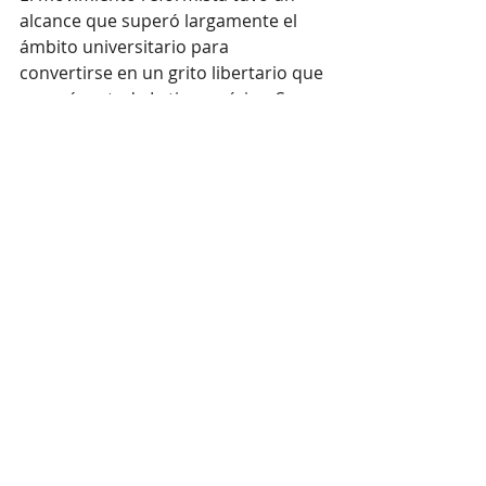
alcance que superó largamente el 
ámbito universitario para 
convertirse en un grito libertario que 
resonó en toda Latinoamérica. Sus 
principales inspiradores fueron: 
Deodoro Roca, redactor del 
manifiesto, Enrique Barros, 
Gumersindo Sayago, Ernesto 
Garzón, Ceferino Garzón Maceda, 
Horacio Valdés, Ismael Bordabehere 
y Antonio Medina Allende, entre 
muchos otros. Apoyaron las 
demandas estudiantiles destacadas 
personalidades de aquel momento 
como Ramón J. Cárcano, Joaquín V. 
González y Juan B. Justo, y jóvenes 
egresados como Arturo Orgaz, 
Arturo Capdevila y Saúl Taborda.