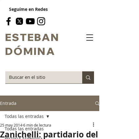
Seguíme en Redes
ESTEBAN
DÓMINA
Entrada
Todas las entradas
25 may 2014
6 min de lectura
Todas las entradas
Zanichelli: partidario del
Historia Argentina