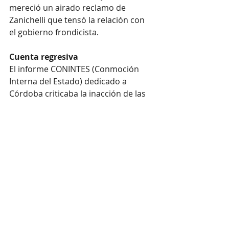
mereció un airado reclamo de 
Zanichelli que tensó la relación con 
el gobierno frondicista.
Cuenta regresiva
El informe CONINTES (Conmoción 
Interna del Estado) dedicado a 
Córdoba criticaba la inacción de las 
autoridades y resaltaba la pasividad 
de la policía provincial, subrayando 
que no se había aclarado ninguno de 
los veintiséis casos de terrorismo 
registrados durante el último año, 
acusando al gobierno de 
complicidad. El lapidario reporte de 
inteligencia concluía solicitando la 
renuncia del gobernador y del 
entonces ministro de Gobierno, 
Hugo Vaca Narvaja.