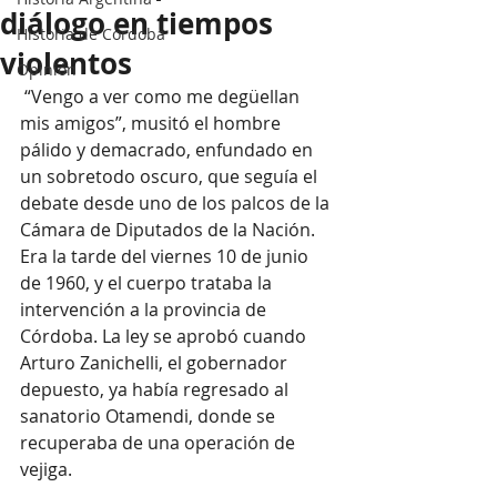
diálogo en tiempos
Historia de Córdoba
violentos
Opinión
 “Vengo a ver como me degüellan 
mis amigos”, musitó el hombre 
pálido y demacrado, enfundado en 
un sobretodo oscuro, que seguía el 
debate desde uno de los palcos de la 
Cámara de Diputados de la Nación. 
Era la tarde del viernes 10 de junio 
de 1960, y el cuerpo trataba la 
intervención a la provincia de 
Córdoba. La ley se aprobó cuando 
Arturo Zanichelli, el gobernador 
depuesto, ya había regresado al 
sanatorio Otamendi, donde se 
recuperaba de una operación de 
vejiga.  