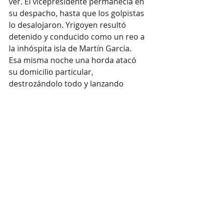
ver. El vicepresidente permanecía en 
su despacho, hasta que los golpistas 
lo desalojaron. Yrigoyen resultó 
detenido y conducido como un reo a 
la inhóspita isla de Martín García. 
Esa misma noche una horda atacó 
su domicilio particular, 
destrozándolo todo y lanzando 
muebles y papeles a la calle. A la  
misma hora en que esto sucedía, en 
el Círculo de Armas se servía un 
banquete para celebrar el triunfo de 
la revolución. Todo había terminado.
Colofón
Uriburu se salió con la suya y fue 
ungido presidente, aunque no duró 
mucho en el cargo. Los planes de la 
oligarquía eran otros: su ensayo 