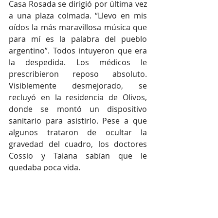
Casa Rosada se dirigió por última vez 
a una plaza colmada. “Llevo en mis 
oídos la más maravillosa música que 
para mí es la palabra del pueblo 
argentino”. Todos intuyeron que era 
la despedida. Los médicos le 
prescribieron reposo absoluto. 
Visiblemente desmejorado, se 
recluyó en la residencia de Olivos, 
donde se montó un dispositivo 
sanitario para asistirlo. Pese a que 
algunos trataron de ocultar la 
gravedad del cuadro, los doctores 
Cossio y Taiana sabían que le 
quedaba poca vida. 
Murió el martes 1 de julio, a los 79 
años de edad. La manifestación 
popular que acompañó las exequias 