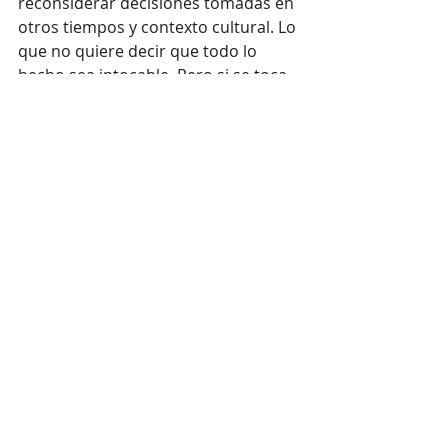
reconsiderar decisiones tomadas en 
otros tiempos y contexto cultural. Lo 
que no quiere decir que todo lo 
hecho sea intocable. Pero si se toca 
algo, debe ser con fundamentos 
muy sólidos y, sobre todo, amplio 
consenso para no caer en una caza 
de brujas.
Si no es así, lo mejor es dejar que 
estos impulsos y cuestionamientos 
queden planteados en el plano del 
debate público, que siempre 
enriquece si es tolerante, maduro y 
plural.
Opinión