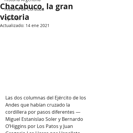
Chacabuco, la gran
Historia de Córdoba
victoria
Opinión
Actualizado:
14 ene 2021
Las dos columnas del Ejército de los 
Andes que habían cruzado la 
cordillera por pasos diferentes —
Miguel Estanislao Soler y Bernardo 
O’Higgins por Los Patos y Juan 