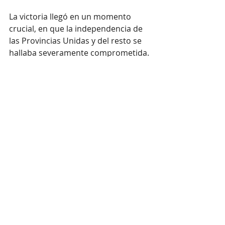
La victoria llegó en un momento 
crucial, en que la independencia de 
las Provincias Unidas y del resto se 
hallaba severamente comprometida. 
Chacabuco logró revertir ese 
panorama y abrió el camino de la 
libertad de Chile y Perú.
Cruce de Los Andes | San Martín | 
Historia Argentina | Esteban Dómina
Historia Argentina
Entradas recientes
Ver todo