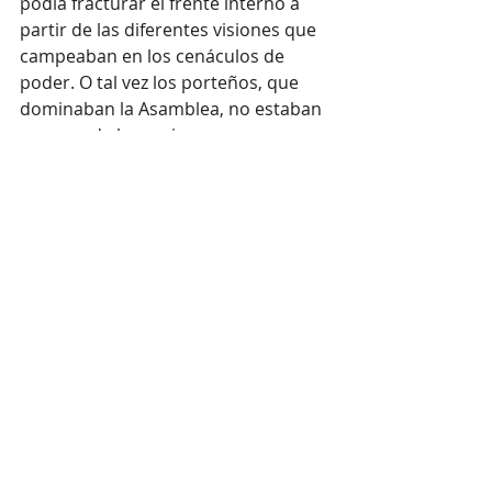
podía fracturar el frente interno a 
partir de las diferentes visiones que 
campeaban en los cenáculos de 
poder. O tal vez los porteños, que 
dominaban la Asamblea, no estaban 
seguros de lograr imponer su 
voluntad y garantizar el centralismo. 
No en vano habían cerrado las 
puertas de la asamblea a los 
artiguistas, decididamente federales. 
No fuera cosa que les complicaran 
las deliberaciones y, peor aún, se 
salieran con la suya.
Colofón
Uno de los últimos actos 
trascendentes de la Asamblea, que 
había creado un Poder Ejecutivo 
unipersonal, fue designar director 