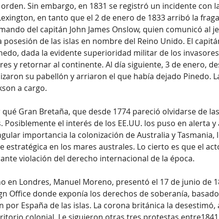
orden. Sin embargo, en 1831 se registró un incidente con la
xington, en tanto que el 2 de enero de 1833 arribó la fraga
l mando del capitán John James Onslow, quien comunicó al je
 posesión de las islas en nombre del Reino Unido. El capitán
nedo, dada la evidente superioridad militar de los invasores
s y retornar al continente. Al día siguiente, 3 de enero, 
, izaron su pabellón y arriaron el que había dejado Pinedo. La
kson a cargo.
qué Gran Bretaña, que desde 1774 pareció olvidarse de las 
s. Posiblemente el interés de los EE.UU. los puso en alerta 
gular importancia la colonización de Australia y Tasmania, 
 estratégica en los mares australes. Lo cierto es que el act
rante violación del derecho internacional de la época.
o en Londres, Manuel Moreno, presentó el 17 de junio de 1
ign Office donde exponía los derechos de soberanía, basados
 por España de las islas. La corona británica la desestimó,
itorio colonial. Le siguieron otras tres protestas entre1841