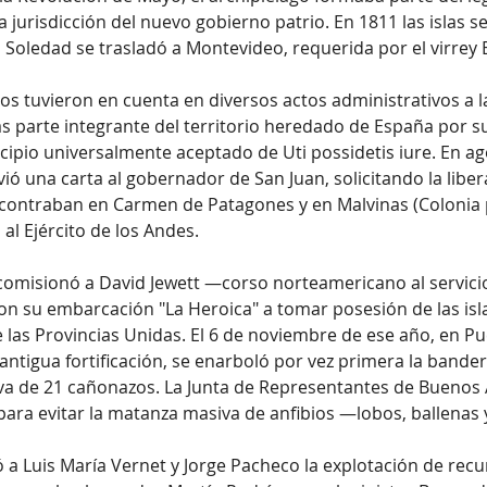
 jurisdicción del nuevo gobierno patrio. En 1811 las islas s
la Soledad se trasladó a Montevideo, requerida por el virrey E
s tuvieron en cuenta en diversos actos administrativos a la
s parte integrante del territorio heredado de España por s
ncipio universalmente aceptado de Uti possidetis iure. En ag
ió una carta al gobernador de San Juan, solicitando la liber
ncontraban en Carmen de Patagones y en Malvinas (Colonia 
al Ejército de los Andes.
 comisionó a David Jewett —corso norteamericano al servicio
n su embarcación "La Heroica" a tomar posesión de las isl
as Provincias Unidas. El 6 de noviembre de ese año, en Pu
 antigua fortificación, se enarboló por vez primera la bander
a de 21 cañonazos. La Junta de Representantes de Buenos 
 para evitar la matanza masiva de anfibios —lobos, ballenas 
 a Luis María Vernet y Jorge Pacheco la explotación de recur