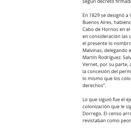
según decreto firmado
En 1829 se designó a V
Buenos Aires, habiendo
Cabo de Hornos en el 
en consideración las 
el presente lo nombro,
Malvinas, delegando en
Martín Rodríguez. Salv
Vernet, por su parte,
la concesión del perm
lo mismo que los col
derechos”.
Lo que siguió fue el ej
colonización que le s
Dorrego. El censo arr
revistaban como peon