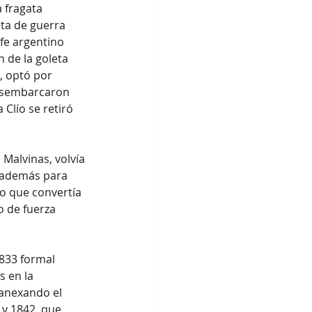
 fragata 
ta de guerra 
fe argentino 
 de la goleta 
, optó por 
desembarcaron 
 Clío se retiró 
Malvinas, volvía 
y además para 
lo que convertía 
o de fuerza 
833 formal 
 en la 
 anexando el 
 y 1842, que 