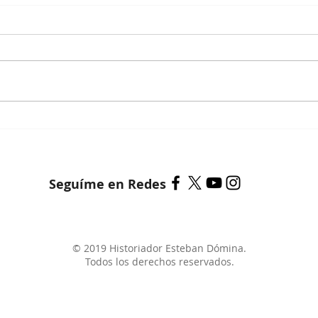
Her
La breve historia de la
jefatura de gabinete
Seguíme en Redes
© 2019 Historiador Esteban Dómina.
Todos los derechos reservados.