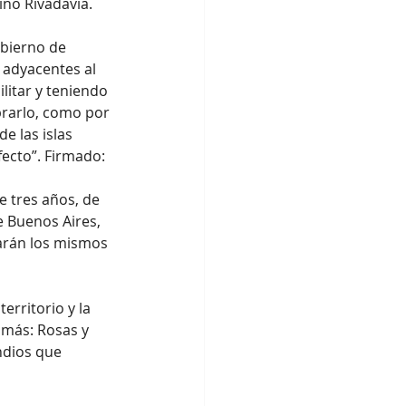
ino Rivadavia.
obierno de 
 adyacentes al 
litar y teniendo 
brarlo, como por 
e las islas 
fecto”. Firmado: 
 tres años, de 
 Buenos Aires, 
arán los mismos 
erritorio y la 
 más: Rosas y 
ndios que 