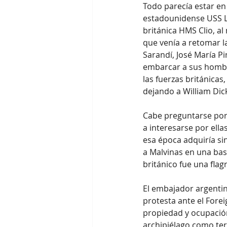
Todo parecía estar en 
estadounidense USS Le
británica HMS Clio, a
que venía a retomar la
Sarandí, José María Pi
embarcar a sus hombre
las fuerzas británicas
dejando a William Dic
Cabe preguntarse por 
a interesarse por ella
esa época adquiría sin
a Malvinas en una base
británico fue una flag
El embajador argentin
protesta ante el Fore
propiedad y ocupación
archipiélago como terr