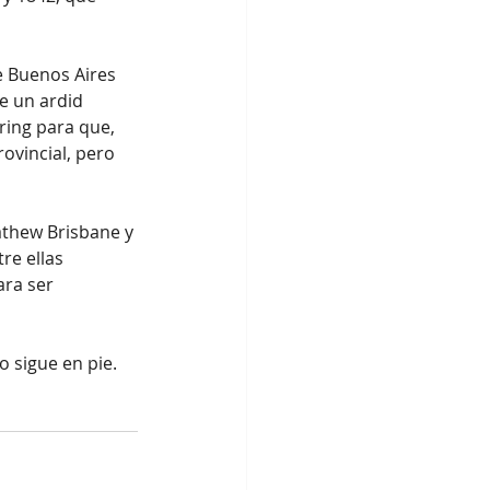
e Buenos Aires 
e un ardid 
ring para que, 
ovincial, pero 
athew Brisbane y 
re ellas 
ara ser 
o sigue en pie.