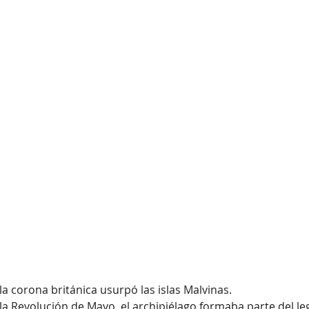
la corona británica usurpó las islas Malvinas.
la Revolución de Mayo, el archipiélago formaba parte del leg