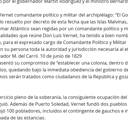
 por el gobernador Martín Rodríguez y el ministro Bernard
ernet comandante político y militar del archipiélago: “El G
 resuelto por decreto de esta fecha que las Islas Malvinas,
mar Atlántico sean regidas por un comandante político y mi
calidades que reúne Don Luis Vernet, ha tenido a bien nom
 para el expresado cargo de Comandante Político y Militar d
 su persona toda la autoridad y jurisdicción necesaria al e
ador M. del Carril. 10 de junio de 1829
 asentó su compromiso de “establecer una colonia, dentro de
iso, quedando bajo la inmediata obediencia del gobierno de
onos serán tratados como ciudadanos de la República y goz
ercicio pleno de la soberanía, la consiguiente ocupación del t
iguió. Además de Puerto Soledad, Vernet fundó dos pueblos
ojó 100 pobladores, incluidos el contingente de gauchos e i
ada de las estancias.