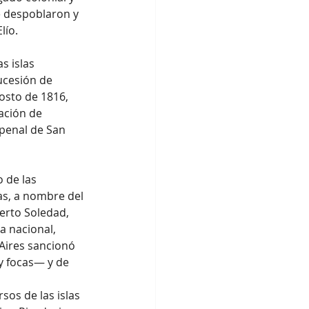
e despoblaron y 
lío.
s islas 
ucesión de 
osto de 1816, 
ación de 
penal de San 
 de las 
as, a nombre del 
erto Soledad, 
a nacional, 
Aires sancionó 
y focas— y de 
sos de las islas 