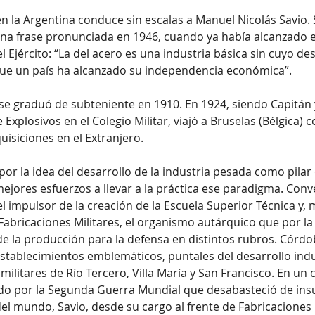
en la Argentina conduce sin escalas a Manuel Nicolás Savio
na frase pronunciada en 1946, cuando ya había alcanzado e
l Ejército: “La del acero es una industria básica sin cuyo des
ue un país ha alcanzado su independencia económica”.
 se graduó de subteniente en 1910. En 1924, siendo Capitán 
 Explosivos en el Colegio Militar, viajó a Bruselas (Bélgica)
uisiciones en el Extranjero.
or la idea del desarrollo de la industria pesada como pilar 
ejores esfuerzos a llevar a la práctica ese paradigma. Conv
 el impulsor de la creación de la Escuela Superior Técnica y, 
Fabricaciones Militares, el organismo autárquico que por la
e la producción para la defensa en distintos rubros. Córdob
stablecimientos emblemáticos, puntales del desarrollo indus
 militares de Río Tercero, Villa María y San Francisco. En un 
do por la Segunda Guerra Mundial que desabasteció de in
del mundo, Savio, desde su cargo al frente de Fabricaciones 