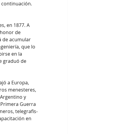
 continuación.
s, en 1877. A 
 honor de 
rá de acumular 
eniería, que lo 
irse en la 
e graduó de 
ajó a Europa, 
tros menesteres, 
 Argentino y 
a Primera Guerra 
eros, telegrafis­
capacitación en 