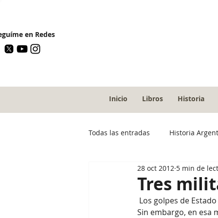
guíme en Redes
Inicio
Libros
Historia
Todas las entradas
Historia Argen
28 oct 2012
5 min de lec
Tres mili
 Los golpes de Estado y las dictaduras del siglo XX dejaron mal parados a los militares argentinos. 
Sin embargo, en esa m