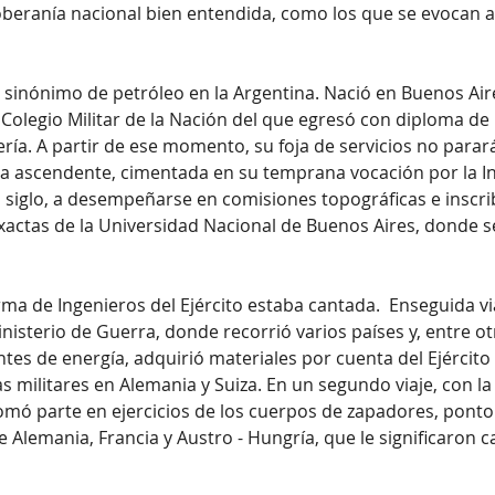
beranía nacional bien entendida, como los que se evocan a
s sinónimo de petróleo en la Argentina. Nació en Buenos Aire
l Colegio Militar de la Nación del que egresó con diploma de
ería. A partir de ese momento, su foja de servicios no para
a ascendente, cimentada en su temprana vocación por la Ing
del siglo, a desempeñarse en comisiones topográficas e inscrib
Exactas de la Universidad Nacional de Buenos Aires, donde s
ma de Ingenieros del Ejército estaba cantada.  Enseguida vi
nisterio de Guerra, donde recorrió varios países y, entre o
tes de energía, adquirió materiales por cuenta del Ejército
s militares en Alemania y Suiza. En un segundo viaje, con l
omó parte en ejercicios de los cuerpos de za­padores, ponton
de Alema­nia, Francia y Austro - Hungría, que le significaron 