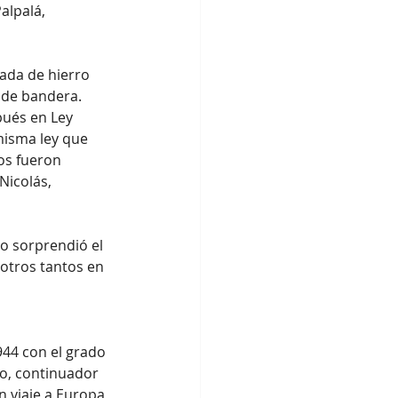
alpalá, 
ada de hierro 
 de bandera. 
pués en Ley 
misma ley que 
os fueron 
Nicolás, 
lo sorprendió el 
otros tantos en 
944 con el grado 
co, continuador 
n viaje a Europa 