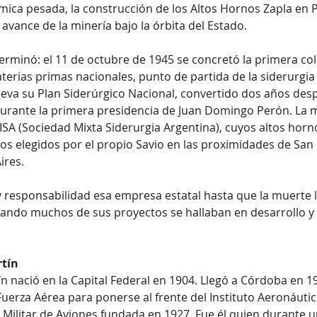
ímica pesada, la construcción de los Altos Hornos Zapla en P
l avance de la minería bajo la órbita del Estado.
germinó: el 11 de octubre de 1945 se concretó la primera col
erias primas nacionales, punto de partida de la siderurgia
eva su Plan Siderúrgico Nacional, convertido dos años des
 durante la primera presidencia de Juan Domingo Perón. La 
SA (Sociedad Mixta Siderurgia Argentina), cuyos altos horn
s elegidos por el propio Savio en las proximidades de San 
ires.
 y responsabilidad esa empresa estatal hasta que la muerte 
cuando muchos de sus proyectos se hallaban en desarrollo y 
rtín
n nació en la Capital Federal en 1904. Llegó a Córdoba en 1
Fuerza Aérea para ponerse al frente del Instituto Aeronáuti
a Militar de Aviones fundada en 1927. Fue él quien durante u