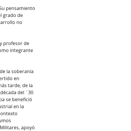
. Su pensamiento 
l grado de 
arrollo no 
y profesor de 
 como integrante 
de la soberanía 
ertido en 
más tarde, de la 
 década del ´30 
a se benefició 
trial en la 
contexto 
sumos 
Militares, apoyó 