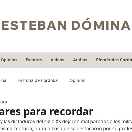
ESTEBAN DÓMINA
Opinión
Eventos
Vídeos
Audios
Efemérides Cord
tina
Historia de Córdoba
Opinión
tura
tares para recordar
isma centuria, hubo otros que se destacaron por su profes