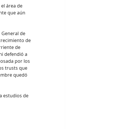
el área de 
ente que aún 
 General de 
crecimiento de 
rriente de 
i defendió a 
cosada por los 
s trusts que 
nombre quedó 
 a estudios de 