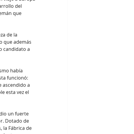
rrollo del 
alemán que 
za de la 
ino que además 
o candidato a 
ismo había 
ta funcionó: 
e ascendido a 
 esta vez el 
dio un fuerte 
or. Dotado de 
, la Fábrica de 