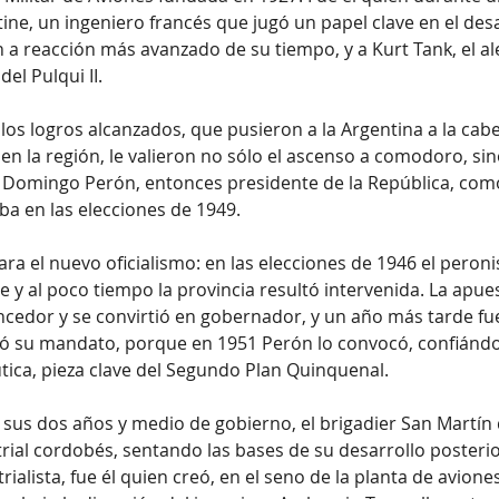
ine, un ingeniero francés que jugó un papel clave en el desa
ón a reacción más avanzado de su tiempo, y a Kurt Tank, el 
el Pulqui II.
 los logros alcanzados, que pusieron a la Argentina a la cabe
 en la región, le valieron no sólo el ascenso a comodoro, s
 Domingo Perón, entonces presidente de la República, com
a en las elecciones de 1949.
ara el nuevo oficialismo: en las elecciones de 1946 el peron
y al poco tiempo la provincia resultó intervenida. La apues
ncedor y se convirtió en gobernador, y un año más tarde fu
ó su mandato, porque en 1951 Perón lo convocó, confiándole
tica, pieza clave del Segundo Plan Quinquenal.
sus dos años y medio de gobierno, el brigadier San Martín 
trial cordobés, sentando las bases de su desarrollo posteri
rialista, fue él quien creó, en el seno de la planta de aviones