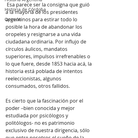
 Esa parece ser la consigna que guió 
Historia de Córdoba
a la mayoría de los presidentes 
argentinos para estirar todo lo 
Opinión
posible la hora de abandonar los 
oropeles y resignarse a una vida 
ciudadana ordinaria. Por influjo de 
círculos áulicos, mandatos 
superiores, impulsos irrefrenables o 
lo que fuere, desde 1853 hacia acá, la 
historia está poblada de intentos 
reeleccionistas, algunos 
consumados, otros fallidos.
Es cierto que la fascinación por el 
poder –bien conocida y mejor 
estudiada por psicólogos y 
politólogos- no es patrimonio 
exclusivo de nuestra dirigencia, sólo 
que entre nosotros el sueño de la 